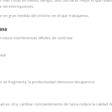
cer más cosas en menos tiempo, sino con hacer mejor lo que realm
r sin interrupciones.
de en gran medida del entorno en el que trabajamos.
casa
oduce interferencias difíciles de controlar:
onal
n se fragmenta, la productividad silenciosa desaparece.
idad es otra: cambiar constantemente de tarea reduce la calidad d