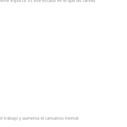
ente importa. Es ese estado en el que las tareas
el trabajo y aumenta el cansancio mental.